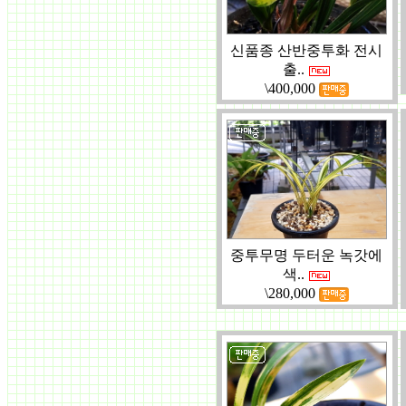
신품종 산반중투화 전시
출..
\400,000
중투무명 두터운 녹갓에
색..
\280,000