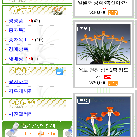
일월화 상작3촉신아3개
\330,000
명명품
(42)
종자목I
종자목II
(10)
경매상품
재배장
(1)
옥보 전진 상작2촉 카드
가..
공지사항
\520,000
자유게시판
사진갤러리