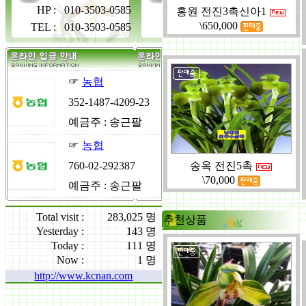
HP
:
010-3503-0585
홍원 전진3촉신아1
\650,000
TEL
:
010-3503-0585
☞
농협
352-1487-4209-23
예금주 : 송근팔
☞
농협
760-02-292387
송옥 전진5촉
\70,000
예금주 : 송근팔
Total visit :
283,025 명
추천상품
Yesterday :
143 명
Today :
111 명
Now :
1 명
http://www.kcnan.com