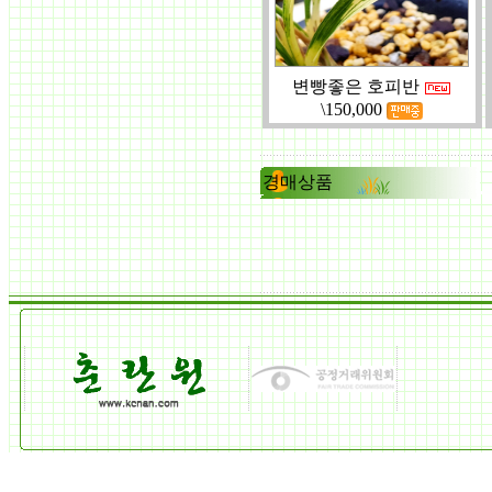
변빵좋은 호피반
\150,000
경매상품